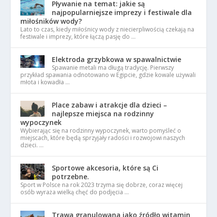
Pływanie na temat: jakie są
najpopularniejsze imprezy i festiwale dla
miłośników wody?
Lato to czas, kiedy miłośnicy wody z niecierpliwością czekają na
festiwale i imprezy, które łączą pasję do …
Elektroda grzybkowa w spawalnictwie
Spawanie metali ma długą tradycję. Pierwszy
przykład spawania odnotowano w Egipcie, gdzie kowale używali
młota i kowadła …
Place zabaw i atrakcje dla dzieci –
najlepsze miejsca na rodzinny
wypoczynek
Wybierając się na rodzinny wypoczynek, warto pomyśleć o
miejscach, które będą sprzyjały radości i rozwojowi naszych
dzieci. …
Sportowe akcesoria, które są Ci
potrzebne.
Sport w Polsce na rok 2023 trzyma się dobrze, coraz więcej
osób wyraża wielką chęć do podjęcia …
Trawa granulowana jako źródło witamin