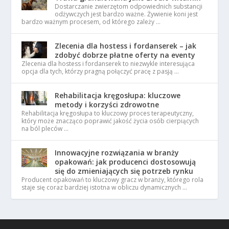
Dostarczanie zwierzętom odpowiednich substancji
odżywczych jest bardzo ważne. Żywienie koni jest
bardzo ważnym procesem, od którego zależy …
Zlecenia dla hostess i fordanserek – jak
zdobyć dobrze płatne oferty na eventy
Zlecenia dla hostess i fordanserek to niezwykle interesująca
opcja dla tych, którzy pragną połączyć pracę z pasją …
Rehabilitacja kręgosłupa: kluczowe
metody i korzyści zdrowotne
Rehabilitacja kręgosłupa to kluczowy proces terapeutyczny,
który może znacząco poprawić jakość życia osób cierpiących
na ból pleców …
Innowacyjne rozwiązania w branży
opakowań: jak producenci dostosowują
się do zmieniających się potrzeb rynku
Producent opakowań to kluczowy gracz w branży, którego rola
staje się coraz bardziej istotna w obliczu dynamicznych …