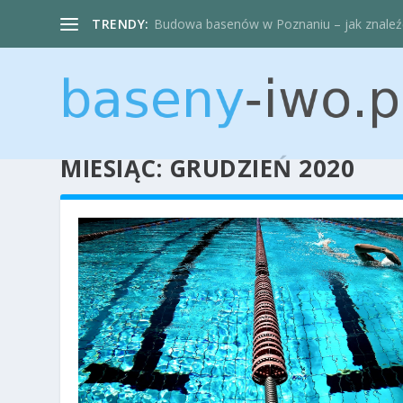
TRENDY:
Budowa basenów w Poznaniu – jak znaleźć d
MIESIĄC:
GRUDZIEŃ 2020