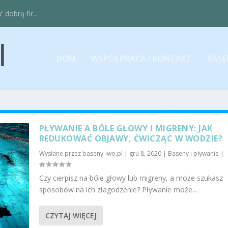
obrą fir...
DOM
WSPÓŁPRACA I KONTAKT
BASE
PŁYWANIE A BÓLE GŁOWY I MIGRENY: JAK
REDUKOWAĆ OBJAWY, ĆWICZĄC W WODZIE?
Wysłane przez
baseny-iwo.pl
|
gru 8, 2020
|
Baseny i pływanie
|
Czy cierpisz na bóle głowy lub migreny, a może szukasz
sposobów na ich złagodzenie? Pływanie może...
CZYTAJ WIĘCEJ