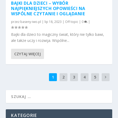
BAJKI DLA DZIECI – WYBÓR
NAJPIĘKNIEJSZYCH OPOWIEŚCI NA
WSPÓLNE CZYTANIE I OGLĄDANIE
przez
baseny-iwo.pl
|
lip 18, 2023
|
Off topic
|
0
|
Bajki dla dzieci to magiczny świat, który nie tylko bawi,
ale także uczy i rozwija. Wspólne...
CZYTAJ WIĘCEJ
1
2
3
4
5
KATEGORIE