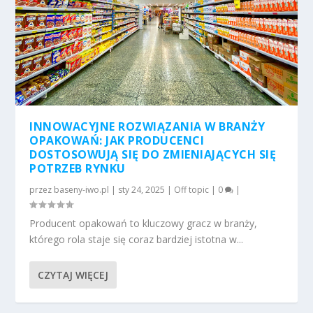
INNOWACYJNE ROZWIĄZANIA W BRANŻY
OPAKOWAŃ: JAK PRODUCENCI
DOSTOSOWUJĄ SIĘ DO ZMIENIAJĄCYCH SIĘ
POTRZEB RYNKU
przez
baseny-iwo.pl
|
sty 24, 2025
|
Off topic
|
0
|
Producent opakowań to kluczowy gracz w branży,
którego rola staje się coraz bardziej istotna w...
CZYTAJ WIĘCEJ