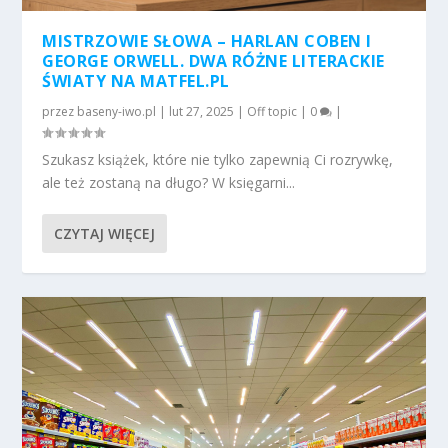
MISTRZOWIE SŁOWA – HARLAN COBEN I
GEORGE ORWELL. DWA RÓŻNE LITERACKIE
ŚWIATY NA MATFEL.PL
przez
baseny-iwo.pl
|
lut 27, 2025
|
Off topic
|
0
|
Szukasz książek, które nie tylko zapewnią Ci rozrywkę,
ale też zostaną na długo? W księgarni...
CZYTAJ WIĘCEJ