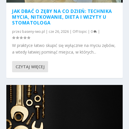
JAK DBAĆ O ZĘBY NA CO DZIEŃ: TECHNIKA
MYCIA, NITKOWANIE, DIETA I WIZYTY U
STOMATOLOGA
przez
baseny-iwo.pl
|
cze 26, 2026
|
Off topic
|
0
|
W praktyce łatwo skupić się wyłącznie na myciu zębów,
a wtedy łatwiej pominąć miejsca, w których...
CZYTAJ WIĘCEJ