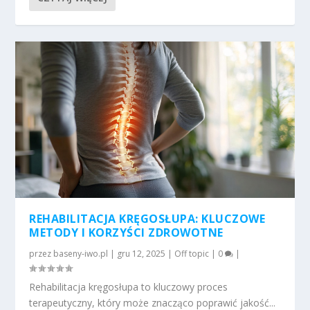
REHABILITACJA KRĘGOSŁUPA: KLUCZOWE
METODY I KORZYŚCI ZDROWOTNE
przez
baseny-iwo.pl
|
gru 12, 2025
|
Off topic
|
0
|
Rehabilitacja kręgosłupa to kluczowy proces
terapeutyczny, który może znacząco poprawić jakość...