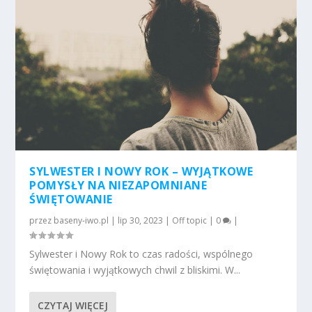
SYLWESTER I NOWY ROK – WYJĄTKOWE
POMYSŁY NA NIEZAPOMNIANE
ŚWIĘTOWANIE
przez
baseny-iwo.pl
|
lip 30, 2023
|
Off topic
|
0
|
Sylwester i Nowy Rok to czas radości, wspólnego
świętowania i wyjątkowych chwil z bliskimi. W...
CZYTAJ WIĘCEJ