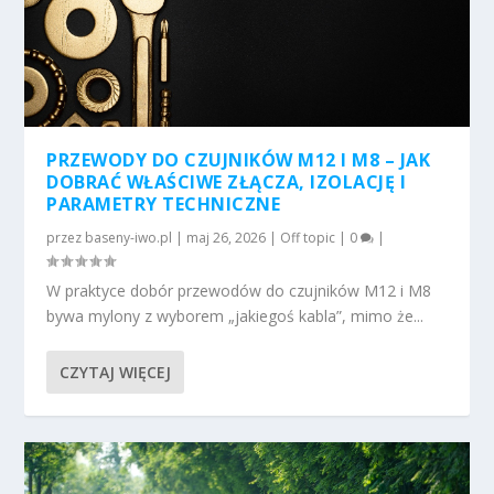
PRZEWODY DO CZUJNIKÓW M12 I M8 – JAK
DOBRAĆ WŁAŚCIWE ZŁĄCZA, IZOLACJĘ I
PARAMETRY TECHNICZNE
przez
baseny-iwo.pl
|
maj 26, 2026
|
Off topic
|
0
|
W praktyce dobór przewodów do czujników M12 i M8
bywa mylony z wyborem „jakiegoś kabla”, mimo że...
CZYTAJ WIĘCEJ