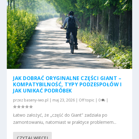
JAK DOBRAĆ ORYGINALNE CZĘŚCI GIANT –
KOMPATYBILNOŚĆ, TYPY PODZESPOŁÓW I
JAK UNIKAĆ PODRÓBEK
przez
baseny-iwo.pl
|
maj 23, 2026
|
Off topic
|
0
|
Łatwo założyć, że „część do Giant” zadziała po
zamontowaniu, natomiast w praktyce problemem...
CZYTAJ WIĘCEJ