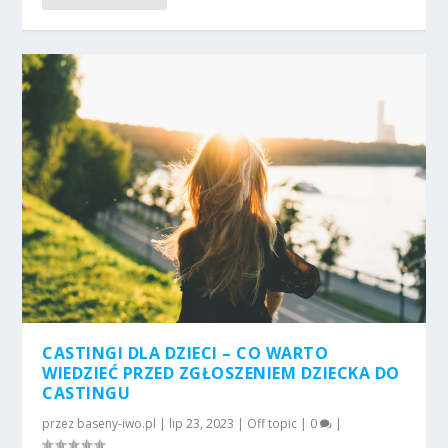
CASTINGI DLA DZIECI – CO WARTO
WIEDZIEĆ PRZED ZGŁOSZENIEM DZIECKA DO
CASTINGU
przez
baseny-iwo.pl
|
lip 23, 2023
|
Off topic
|
0
|