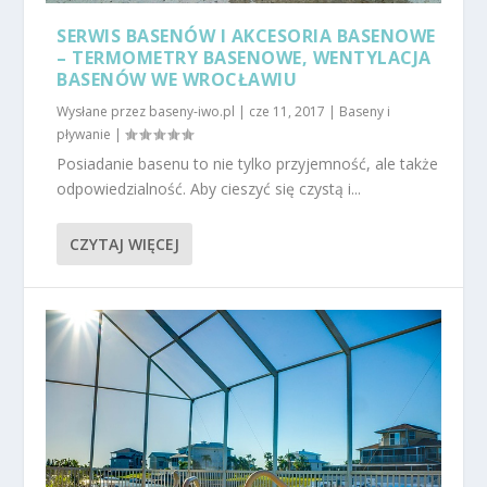
SERWIS BASENÓW I AKCESORIA BASENOWE
– TERMOMETRY BASENOWE, WENTYLACJA
BASENÓW WE WROCŁAWIU
Wysłane przez
baseny-iwo.pl
|
cze 11, 2017
|
Baseny i
pływanie
|
Posiadanie basenu to nie tylko przyjemność, ale także
odpowiedzialność. Aby cieszyć się czystą i...
CZYTAJ WIĘCEJ