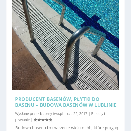
PRODUCENT BASENÓW, PŁYTKI DO
BASENU – BUDOWA BASENÓW W LUBLINIE
Wysłane przez
baseny-iwo.pl
|
cze 22, 2017
|
Baseny i
pływanie
|
Budowa basenu to marzenie wielu osób, które pragną