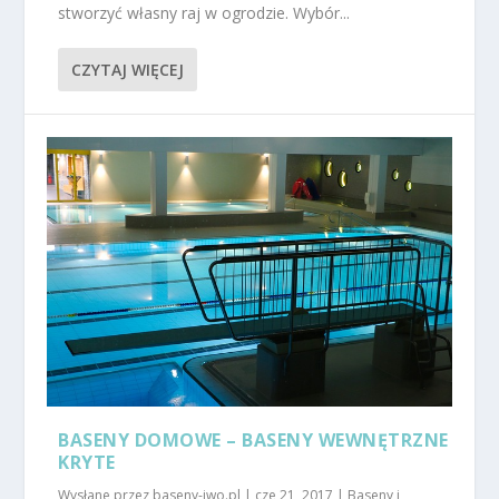
stworzyć własny raj w ogrodzie. Wybór...
CZYTAJ WIĘCEJ
BASENY DOMOWE – BASENY WEWNĘTRZNE
KRYTE
Wysłane przez
baseny-iwo.pl
|
cze 21, 2017
|
Baseny i