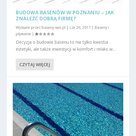
BUDOWA BASENÓW W POZNANIU – JAK
ZNALEŹĆ DOBRĄ FIRMĘ?
Wysłane przez
baseny-iwo.pl
|
cze 26, 2017
|
Baseny i
pływanie
|
Decyzja o budowie basenu to nie tylko kwestia
estetyki, ale także inwestycji w komfort i relaks w...
CZYTAJ WIĘCEJ