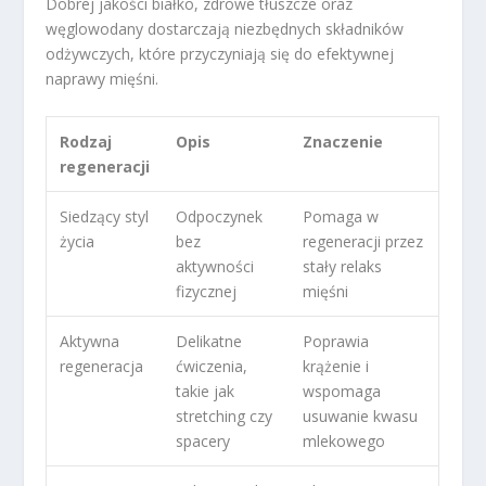
Dobrej jakości białko, zdrowe tłuszcze oraz
węglowodany dostarczają niezbędnych składników
odżywczych, które przyczyniają się do efektywnej
naprawy mięśni.
Rodzaj
Opis
Znaczenie
regeneracji
Siedzący styl
Odpoczynek
Pomaga w
życia
bez
regeneracji przez
aktywności
stały relaks
fizycznej
mięśni
Aktywna
Delikatne
Poprawia
regeneracja
ćwiczenia,
krążenie i
takie jak
wspomaga
stretching czy
usuwanie kwasu
spacery
mlekowego