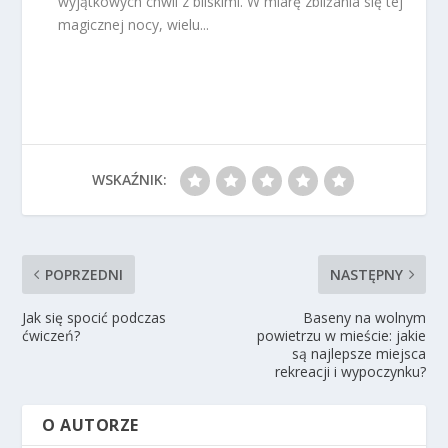
wyjątkowych chwil z bliskimi. W miarę zbliżania się tej
magicznej nocy, wielu...
WSKAŹNIK:
POPRZEDNI
NASTĘPNY
Jak się spocić podczas
Baseny na wolnym
ćwiczeń?
powietrzu w mieście: jakie
są najlepsze miejsca
rekreacji i wypoczynku?
O AUTORZE