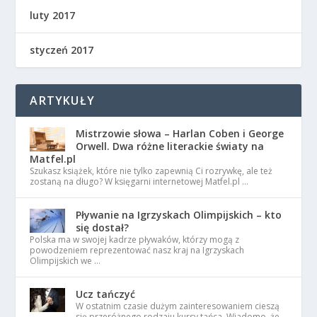
luty 2017
styczeń 2017
ARTYKUŁY
Mistrzowie słowa – Harlan Coben i George
Orwell. Dwa różne literackie światy na
Matfel.pl
Szukasz książek, które nie tylko zapewnią Ci rozrywkę, ale też
zostaną na długo? W księgarni internetowej Matfel.pl …
Pływanie na Igrzyskach Olimpijskich – kto
się dostał?
Polska ma w swojej kadrze pływaków, którzy mogą z
powodzeniem reprezentować nasz kraj na Igrzyskach
Olimpijskich we …
Ucz tańczyć
W ostatnim czasie dużym zainteresowaniem cieszą
się przeróżnego rodzaju kursy tańca. Wiadomo, że