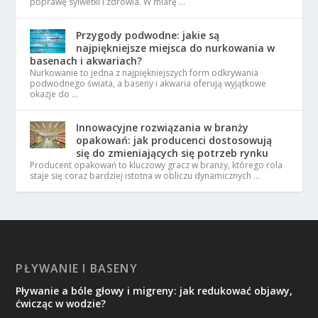
poprawę sylwetki i zdrowia. W miarę …
Przygody podwodne: jakie są
najpiękniejsze miejsca do nurkowania w
basenach i akwariach?
Nurkowanie to jedna z najpiękniejszych form odkrywania
podwodnego świata, a baseny i akwaria oferują wyjątkowe
okazje do …
Innowacyjne rozwiązania w branży
opakowań: jak producenci dostosowują
się do zmieniających się potrzeb rynku
Producent opakowań to kluczowy gracz w branży, którego rola
staje się coraz bardziej istotna w obliczu dynamicznych …
PŁYWANIE I BASENY
Pływanie a bóle głowy i migreny: jak redukować objawy,
ćwicząc w wodzie?