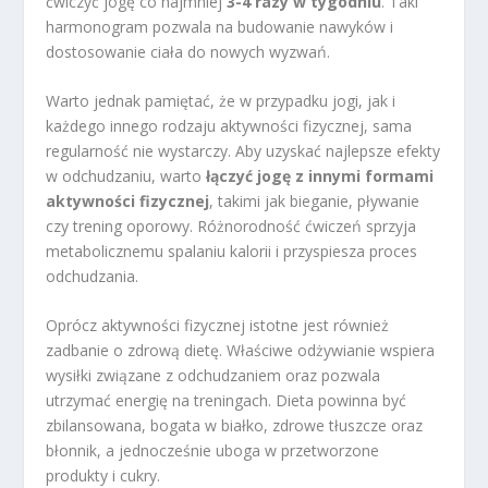
ćwiczyć jogę co najmniej
3-4 razy w tygodniu
. Taki
harmonogram pozwala na budowanie nawyków i
dostosowanie ciała do nowych wyzwań.
Warto jednak pamiętać, że w przypadku jogi, jak i
każdego innego rodzaju aktywności fizycznej, sama
regularność nie wystarczy. Aby uzyskać najlepsze efekty
w odchudzaniu, warto
łączyć jogę z innymi formami
aktywności fizycznej
, takimi jak bieganie, pływanie
czy trening oporowy. Różnorodność ćwiczeń sprzyja
metabolicznemu spalaniu kalorii i przyspiesza proces
odchudzania.
Oprócz aktywności fizycznej istotne jest również
zadbanie o zdrową dietę. Właściwe odżywianie wspiera
wysiłki związane z odchudzaniem oraz pozwala
utrzymać energię na treningach. Dieta powinna być
zbilansowana, bogata w białko, zdrowe tłuszcze oraz
błonnik, a jednocześnie uboga w przetworzone
produkty i cukry.